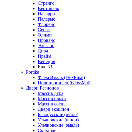
Стренгс
Вертикаль
Наварро
Палермо
Флоренс
Сенат
Олимп
Прованс
Элеганс
Дива
Прайм
Венеция
Еще 33
Portika
ФлексЭмаль (FlexEmal)
Полипропилен (GlossMat)
Двери Регионов
Массив дуба
Массив ольхи
Массив сосны
Двери экошпон
Белорусские (шпон)
Ульяновские (шпон)
Ульяновские (эмаль)
Скрытые