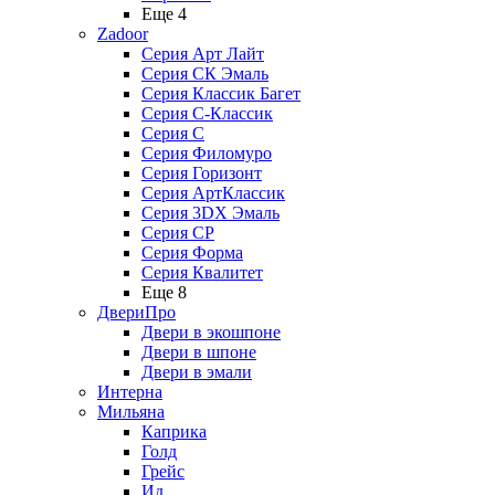
Еще 4
Zadoor
Серия Арт Лайт
Серия СК Эмаль
Серия Классик Багет
Серия С-Классик
Серия С
Серия Филомуро
Серия Горизонт
Серия АртКлассик
Серия 3DX Эмаль
Серия СP
Серия Форма
Серия Квалитет
Еще 8
ДвериПро
Двери в экошпоне
Двери в шпоне
Двери в эмали
Интерна
Мильяна
Каприка
Голд
Грейс
Ид