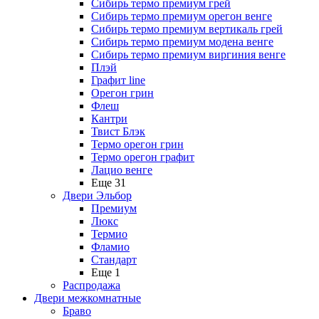
Сибирь термо премиум грей
Сибирь термо премиум орегон венге
Сибирь термо премиум вертикаль грей
Сибирь термо премиум модена венге
Сибирь термо премиум виргиния венге
Плэй
Графит line
Орегон грин
Флеш
Кантри
Твист Блэк
Термо орегон грин
Термо орегон графит
Лацио венге
Еще 31
Двери Эльбор
Премиум
Люкс
Термио
Фламио
Стандарт
Еще 1
Распродажа
Двери межкомнатные
Браво