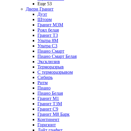
Еще 53
Двери Гранит
Дуэт
Шторм
Гранит М3М
Роял белая
Гранит Т3
Ультра 8М
Ультра С3
Пиано Смарт
Пиано Смарт Белая
Эксклюзив
Терморазрыв
С терморазрывом
Сибирь
Ритм
Пиано
Пиано Белая
Гранит М1
Гранит Т3М
Гранит С9
Гранит М8 Барк
Континент
Горизонт
Лайт графит