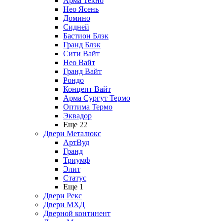
Арма Техно
Нео Ясень
Домино
Сидней
Бастион Блэк
Гранд Блэк
Сити Вайт
Нео Вайт
Гранд Вайт
Рондо
Концепт Вайт
Арма Сургут Термо
Оптима Термо
Эквадор
Еще 22
Двери Металюкс
АртВуд
Гранд
Триумф
Элит
Статус
Еще 1
Двери Рекс
Двери МХД
Дверной континент