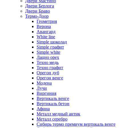
Двери Мастино
Двери Берлога
Двери Браво
Термо-Доор
Геометрия
Верона
Авангард
White line
Simple шоколад
Simple графит
Simple white
Лацио орех
Техно медь
Техно графит
Орегон дуб
Орегон венге
Модена
Лучи
Виргиния
Вертикаль венге
Вертикаль бетон
Афина
Металл медный антик
Металл серебро
Сибирь термо премиум вертикаль венге