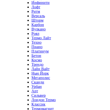
Инфинити
Лофт
Ритм
Версаль
Шторм
Карбон
Вулкано
Роял
Термо Лайт
Техно
Пиано
Платинум
Бетон
Космо
Трендо
Лайн Вайт
Нью Йорк
Мегаполис
Сканди
Урбан
Арт
Сильвер
Лондон Термо
Классик
Термомагнит