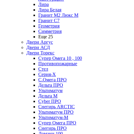
Лира
Лира Белая
Гранит М2 Люкс М
Гранит С7
Геометрия
Симметрия
Еще 25
Двери Аргус
Двери АСД
Двери Торекс
Супер Омега 10 , 100
Противопожарные
Стел
Серия-X
С.Омега ПРО
Дельта ПРО
Ультиматум
Дельта M
Cyber ПРО
Снегирь ARCTIC
Ультиматум ПРО
Ультиматум-M
Супер Омега ПРО
Снегирь ПРО
Домани 100