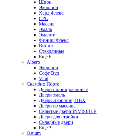
Шпон
Экошпон
Хард Флекс
CPL
Массив
Эмаль
Эмалит
Финиш Флекс
Винил
Стеклянные
Еще 6
Albero
Экошпон
Софт Вуд
Vinil
Скамбио Порте
Двери шпонированные
Двери эмаль
Двери Экошпон, ПВХ
Двери из массива
Скрытые двери INVISIBLE
Двери для стройки
Складные двери
Еще 3
Ostium