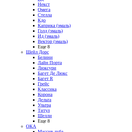
Некст
Омега
Стелла
Кдо
Каприка (эмаль)
Голд (эмаль)
Ид (эмаль)
Вектор (эмаль)
Еще 8
Шейл Дорс
Белини
Лайн Порта
Люксури
Багет Де Люкс
Багет R
Грейс
Классика
Корона
Дельта
Ультра
Титул
Шелли
Еще 8
ОКА
Массив дуба