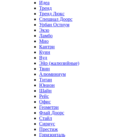
Идеа
Тренд
Тренд Люкс
Спешиал Доорс
Урбан Остиум
Экзо
Ламбо
Мио
Кантри
Куин
Вуд
Эйр (жалюзийные)
Твин
Алюминиум
Титан
Юнион
Шайн
Рейс
Офис
Геометри
Флай Доорс
Стайл
Сириус
Престиж
Горизонталь