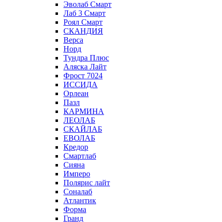
Эволаб Смарт
Лаб 3 Смарт
Роял Смарт
СКАНДИЯ
Верса
Норд
Тундра Плюс
Аляска Лайт
Фрост 7024
ИССИДА
Орлеан
Пазл
КАРМИНА
ЛЕОЛАБ
СКАЙЛАБ
ЕВОЛАБ
Кредор
Смартлаб
Сияна
Имперо
Полярис лайт
Соналаб
Атлантик
Форма
Гранд