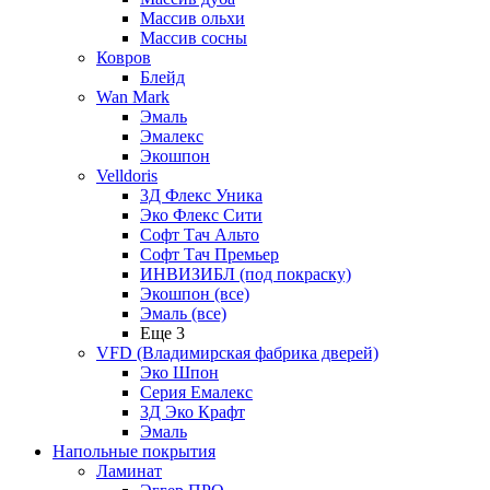
Массив ольхи
Массив сосны
Ковров
Блейд
Wan Mark
Эмаль
Эмалекс
Экошпон
Velldoris
3Д Флекс Уника
Эко Флекс Сити
Софт Тач Альто
Софт Тач Премьер
ИНВИЗИБЛ (под покраску)
Экошпон (все)
Эмаль (все)
Еще 3
VFD (Владимирская фабрика дверей)
Эко Шпон
Серия Емалекс
3Д Эко Крафт
Эмаль
Напольные покрытия
Ламинат