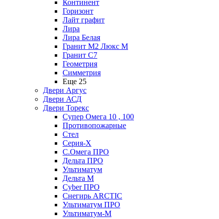
Континент
Горизонт
Лайт графит
Лира
Лира Белая
Гранит М2 Люкс М
Гранит С7
Геометрия
Симметрия
Еще 25
Двери Аргус
Двери АСД
Двери Торекс
Супер Омега 10 , 100
Противопожарные
Стел
Серия-X
С.Омега ПРО
Дельта ПРО
Ультиматум
Дельта M
Cyber ПРО
Снегирь ARCTIC
Ультиматум ПРО
Ультиматум-M