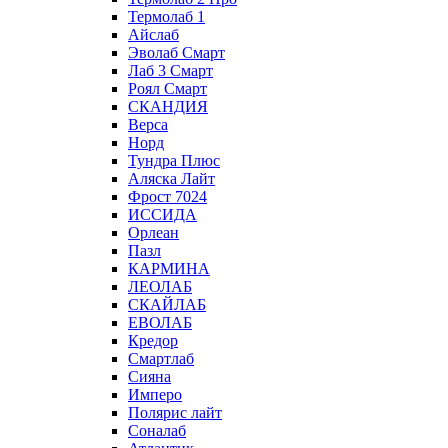
Термолаб 1
Айслаб
Эволаб Смарт
Лаб 3 Смарт
Роял Смарт
СКАНДИЯ
Верса
Норд
Тундра Плюс
Аляска Лайт
Фрост 7024
ИССИДА
Орлеан
Пазл
КАРМИНА
ЛЕОЛАБ
СКАЙЛАБ
ЕВОЛАБ
Кредор
Смартлаб
Сияна
Имперо
Полярис лайт
Соналаб