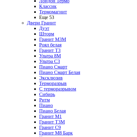
Лондон Термо
Классик
Термомагнит
Еще 53
Двери Гранит
Дуэт
Шторм
Гранит М3М
Роял белая
Гранит Т3
Ультра 8М
Ультра С3
Пиано Смарт
Пиано Смарт Белая
Эксклюзив
Терморазрыв
С терморазрывом
Сибирь
Ритм
Пиано
Пиано Белая
Гранит М1
Гранит Т3М
Гранит С9
Гранит М8 Барк