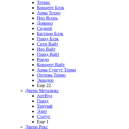
Тетрис
Концепт Блэк
Арма Техно
Нео Ясень
Домино
Сидней
Бастион Блэк
Гранд Блэк
Сити Вайт
Нео Вайт
Гранд Вайт
Рондо
Концепт Вайт
Арма Сургут Термо
Оптима Термо
Эквадор
Еще 22
Двери Металюкс
АртВуд
Гранд
Триумф
Элит
Статус
Еще 1
Двери Рекс