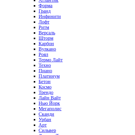
Атлантик
Форма
Гранд
Инфинити
Лофт
Ритм
Версаль
Шторм
Карбон
Вулкано
Роял
Термо Лайт
Техно
Пиано
Платинум
Бетон
Космо
Трендо
Лайн Вайт
Нью Йорк
Мегаполис
Сканди
Урбан
Арт
Сильвер