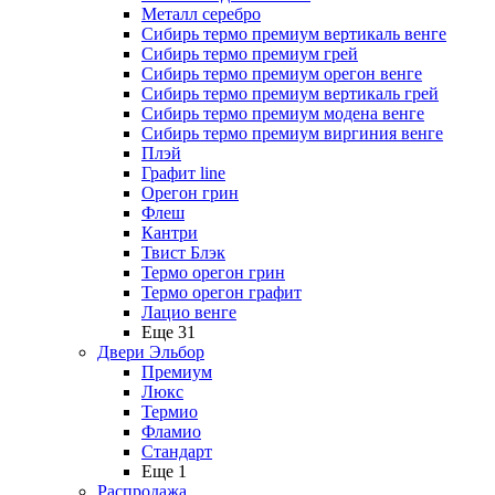
Металл серебро
Сибирь термо премиум вертикаль венге
Сибирь термо премиум грей
Сибирь термо премиум орегон венге
Сибирь термо премиум вертикаль грей
Сибирь термо премиум модена венге
Сибирь термо премиум виргиния венге
Плэй
Графит line
Орегон грин
Флеш
Кантри
Твист Блэк
Термо орегон грин
Термо орегон графит
Лацио венге
Еще 31
Двери Эльбор
Премиум
Люкс
Термио
Фламио
Стандарт
Еще 1
Распродажа