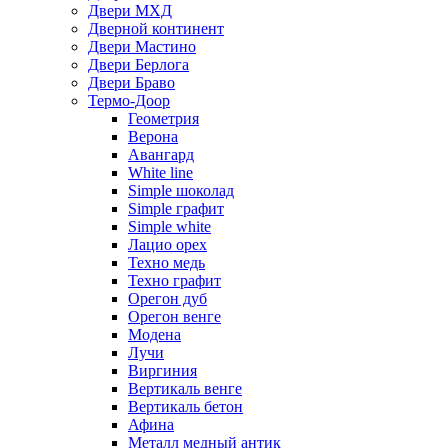
Двери МХД
Дверной континент
Двери Мастино
Двери Берлога
Двери Браво
Термо-Доор
Геометрия
Верона
Авангард
White line
Simple шоколад
Simple графит
Simple white
Лацио орех
Техно медь
Техно графит
Орегон дуб
Орегон венге
Модена
Лучи
Виргиния
Вертикаль венге
Вертикаль бетон
Афина
Металл медный антик