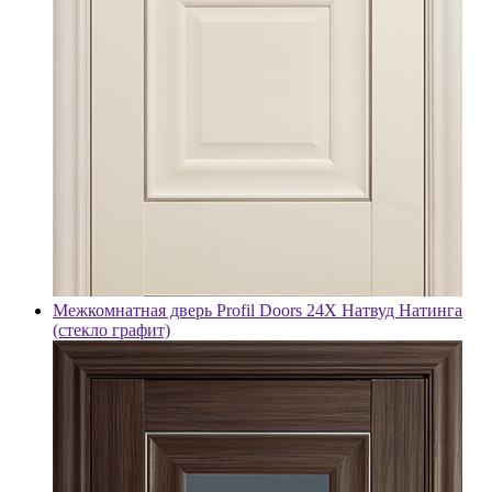
Межкомнатная дверь Profil Doors 24X Натвуд Натинга
(стекло графит)