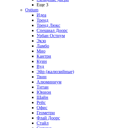
Еще 3
Ostium
Идеа
Тренд
Тренд Люкс
Спешиал Доорс
Урбан Остиум
Экзо
Ламбо
Мио
Кантри
Куин
Вуд
Эйр (жалюзийные)
Твин
Алюминиум
Титан
Юнион
Шайн
Рейс
Офис
Геометри
Флай Доорс
Стайл