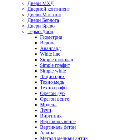
Двери МХД
Дверной континент
Двери Мастино
Двери Берлога
Двери Браво
Термо-Доор
Геометрия
Верона
Авангард
White line
Simple шоколад
Simple графит
Simple white
Лацио орех
Техно медь
Техно графит
Орегон дуб
Орегон венге
Модена
Лучи
Виргиния
Вертикаль венге
Вертикаль бетон
Афина
Металл медный антик