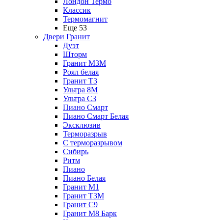
Лондон Термо
Классик
Термомагнит
Еще 53
Двери Гранит
Дуэт
Шторм
Гранит М3М
Роял белая
Гранит Т3
Ультра 8М
Ультра С3
Пиано Смарт
Пиано Смарт Белая
Эксклюзив
Терморазрыв
С терморазрывом
Сибирь
Ритм
Пиано
Пиано Белая
Гранит М1
Гранит Т3М
Гранит С9
Гранит М8 Барк