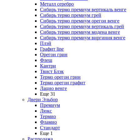
Металл серебро
Сибирь термо премиум вертикаль венге
Сибирь термо премиум грей
Сибирь термо премиум орегон венге
Сибирь термо премиум вертикаль грей
Сибирь термо премиум модена венге
Сибирь термо премиум виргиния венге
Плэй
Графит line
Орегон грин
Флеш
Кантри
Твист Блэк
Термо орегон грин
Термо орегон графит
Лацио венге
Еще 31
Двери Эльбор
Премиум
Люкс
Термио
Фламио
Стандарт
Еще 1
Распродажа