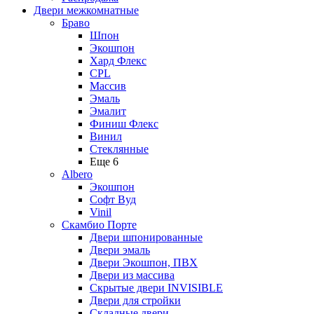
Двери межкомнатные
Браво
Шпон
Экошпон
Хард Флекс
CPL
Массив
Эмаль
Эмалит
Финиш Флекс
Винил
Стеклянные
Еще 6
Albero
Экошпон
Софт Вуд
Vinil
Скамбио Порте
Двери шпонированные
Двери эмаль
Двери Экошпон, ПВХ
Двери из массива
Скрытые двери INVISIBLE
Двери для стройки
Складные двери