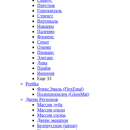
Сириус
Престиж
Горизонталь
Стренгс
Вертикаль
Наварро
Палермо
Флоренс
Сенат
Олимп
Прованс
Элеганс
Дива
Прайм
Венеция
Еще 33
Portika
ФлексЭмаль (FlexEmal)
Полипропилен (GlossMat)
Двери Регионов
Массив дуба
Массив ольхи
Массив сосны
Двери экошпон
Белорусские (шпон)