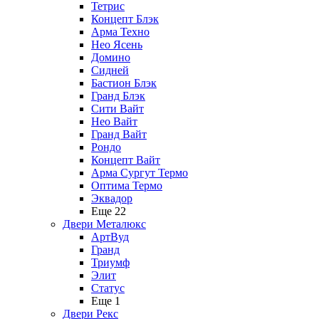
Тетрис
Концепт Блэк
Арма Техно
Нео Ясень
Домино
Сидней
Бастион Блэк
Гранд Блэк
Сити Вайт
Нео Вайт
Гранд Вайт
Рондо
Концепт Вайт
Арма Сургут Термо
Оптима Термо
Эквадор
Еще 22
Двери Металюкс
АртВуд
Гранд
Триумф
Элит
Статус
Еще 1
Двери Рекс