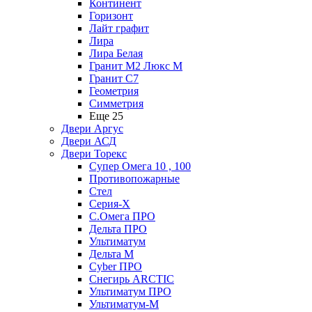
Континент
Горизонт
Лайт графит
Лира
Лира Белая
Гранит М2 Люкс М
Гранит С7
Геометрия
Симметрия
Еще 25
Двери Аргус
Двери АСД
Двери Торекс
Супер Омега 10 , 100
Противопожарные
Стел
Серия-X
С.Омега ПРО
Дельта ПРО
Ультиматум
Дельта M
Cyber ПРО
Снегирь ARCTIC
Ультиматум ПРО
Ультиматум-M