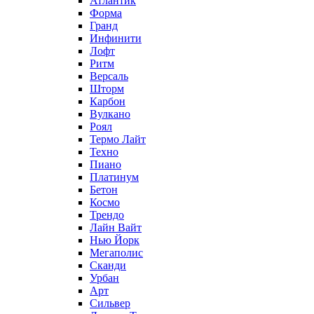
Атлантик
Форма
Гранд
Инфинити
Лофт
Ритм
Версаль
Шторм
Карбон
Вулкано
Роял
Термо Лайт
Техно
Пиано
Платинум
Бетон
Космо
Трендо
Лайн Вайт
Нью Йорк
Мегаполис
Сканди
Урбан
Арт
Сильвер