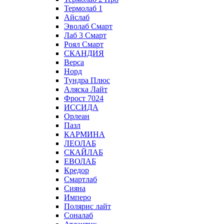
Термолаб 1
Айслаб
Эволаб Смарт
Лаб 3 Смарт
Роял Смарт
СКАНДИЯ
Верса
Норд
Тундра Плюс
Аляска Лайт
Фрост 7024
ИССИДА
Орлеан
Пазл
КАРМИНА
ЛЕОЛАБ
СКАЙЛАБ
ЕВОЛАБ
Кредор
Смартлаб
Сияна
Имперо
Полярис лайт
Соналаб