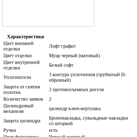
Характеристики
Цвет внешней
Лофт графит
отделки
Цвет отделки
Муар черный (матовый)
Цвет внутренней
Белый софт
отделки
3 контура уплотнения (трубчатый D-
Уплотнители
образный)
Защита от снятия
2 противосъемных ригеля
полотна
Количество замков
2
Цилиндровый
цилиндр ключ-вертушка
механизм
Броненакладка, сувальдные накладки
Защита цилиндра
со шторкой
Ручки
есть
Цвет фурнитуры
Черный матовый