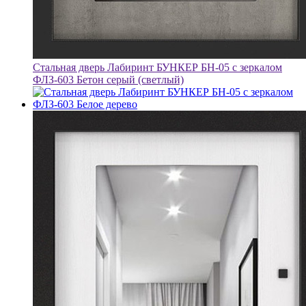
Стальная дверь Лабиринт БУНКЕР БН-05 с зеркалом
ФЛЗ-603 Бетон серый (светлый)