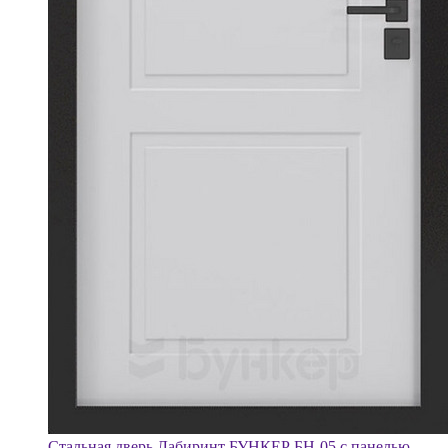
Стальная дверь Лабиринт БУНКЕР БН-05 с панелью