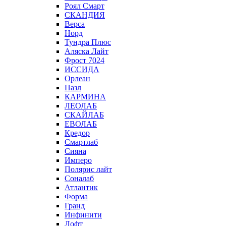
Роял Смарт
СКАНДИЯ
Верса
Норд
Тундра Плюс
Аляска Лайт
Фрост 7024
ИССИДА
Орлеан
Пазл
КАРМИНА
ЛЕОЛАБ
СКАЙЛАБ
ЕВОЛАБ
Кредор
Смартлаб
Сияна
Имперо
Полярис лайт
Соналаб
Атлантик
Форма
Гранд
Инфинити
Лофт