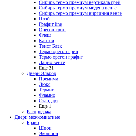
Сибирь термо премиум вертикаль грей
Сибирь термо премиум модена венге
Сибирь термо премиум виргиния венге
Плэй
Графит line
Орегон грин
Флеш
Кантри
Твист Блэк
Термо орегон грин
Термо орегон графит
Лацио венге
Еще 31
Двери Эльбор
Премиум
Люкс
Термио
Фламио
Стандарт
Еще 1
Распродажа
Двери межкомнатные
Браво
Шпон
Экошпон