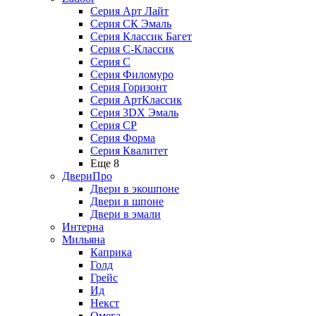
Серия Арт Лайт
Серия СК Эмаль
Серия Классик Багет
Серия С-Классик
Серия С
Серия Филомуро
Серия Горизонт
Серия АртКлассик
Серия 3DX Эмаль
Серия СP
Серия Форма
Серия Квалитет
Еще 8
ДвериПро
Двери в экошпоне
Двери в шпоне
Двери в эмали
Интерна
Мильяна
Каприка
Голд
Грейс
Ид
Некст
Омега