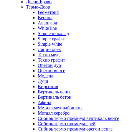
Двери Браво
Термо-Доор
Геометрия
Верона
Авангард
White line
Simple шоколад
Simple графит
Simple white
Лацио орех
Техно медь
Техно графит
Орегон дуб
Орегон венге
Модена
Лучи
Виргиния
Вертикаль венге
Вертикаль бетон
Афина
Металл медный антик
Металл серебро
Сибирь термо премиум вертикаль венге
Сибирь термо премиум грей
Сибирь термо премиум орегон венге