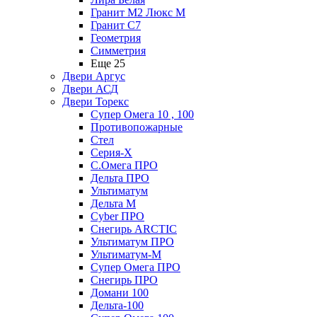
Гранит М2 Люкс М
Гранит С7
Геометрия
Симметрия
Еще 25
Двери Аргус
Двери АСД
Двери Торекс
Супер Омега 10 , 100
Противопожарные
Стел
Серия-X
С.Омега ПРО
Дельта ПРО
Ультиматум
Дельта M
Cyber ПРО
Снегирь ARCTIC
Ультиматум ПРО
Ультиматум-M
Супер Омега ПРО
Снегирь ПРО
Домани 100
Дельта-100