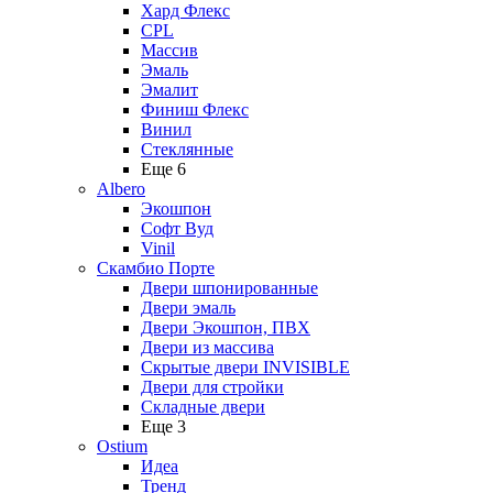
Хард Флекс
CPL
Массив
Эмаль
Эмалит
Финиш Флекс
Винил
Стеклянные
Еще 6
Albero
Экошпон
Софт Вуд
Vinil
Скамбио Порте
Двери шпонированные
Двери эмаль
Двери Экошпон, ПВХ
Двери из массива
Скрытые двери INVISIBLE
Двери для стройки
Складные двери
Еще 3
Ostium
Идеа
Тренд