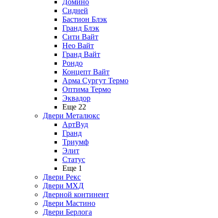
Домино
Сидней
Бастион Блэк
Гранд Блэк
Сити Вайт
Нео Вайт
Гранд Вайт
Рондо
Концепт Вайт
Арма Сургут Термо
Оптима Термо
Эквадор
Еще 22
Двери Металюкс
АртВуд
Гранд
Триумф
Элит
Статус
Еще 1
Двери Рекс
Двери МХД
Дверной континент
Двери Мастино
Двери Берлога