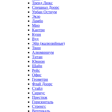
Тренд Люкс
Спешиал Доорс
Урбан Остиум
Экзо
Ламбо
Мио
Кантри
Куин
Вуд
Эйр (жалюзийные)
Твин
Алюминиум
Титан
Юнион
Шайн
Рейс
Офис
Геометри
Флай Доорс
Стайл
Сириус
Престиж
Горизонталь
Стренгс
Вертикаль