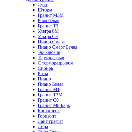
Дуэт
Шторм
Гранит М3М
Роял белая
Гранит Т3
Ультра 8М
Ультра С3
Пиано Смарт
Пиано Смарт Белая
Эксклюзив
Терморазрыв
С терморазрывом
Сибирь
Ритм
Пиано
Пиано Белая
Гранит М1
Гранит Т3М
Гранит С9
Гранит М8 Барк
Континент
Горизонт
Лайт графит
Лира
Лира Белая