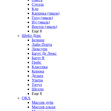
Стелла
Кдо
Каприка (эмаль)
Голд (эмаль)
Ид (эмаль)
Вектор (эмаль)
Еще 8
Шейл Дорс
Белини
Лайн Порта
Люксури
Багет Де Люкс
Багет R
Грейс
Классика
Корона
Дельта
Ультра
Титул
Шелли
Еще 8
ОКА
Массив дуба
Массив ольхи