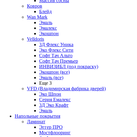
Массив сосны
Ковров
Блейд
Wan Mark
Эмаль
Эмалекс
Экошпон
Velldoris
3Д Флекс Уника
Эко Флекс Сити
Софт Тач Альто
Софт Тач Премьер
ИНВИЗИБЛ (под покраску)
Экошпон (все)
Эмаль (все)
Еще 3
VFD (Владимирская фабрика дверей)
Эко Шпон
Серия Емалекс
3Д Эко Крафт
Эмаль
Напольные покрытия
Ламинат
Эггер ПРО
Мостфлооринг