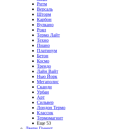
Ритм
Версаль
Шторм
Карбон
Вулкано
Роял
Термо Лайт
Техно
Пиано
Платинум
Бетон
Космо
Трендо
Лайн Вайт
Нью Йорк
Мегаполис
Сканди
Урбан
Арт
Сильвер
Лондон Термо
Классик
Термомагнит
Еще 53
Двери Гранит