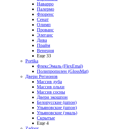
Наварро
Палермо
Флоренс
Сенат
Олимп
Прованс
Элеганс
Дива
Прайм
Венеция
Еще 33
Portika
ФлексЭмаль (FlexEmal)
Полипропилен (GlossMat)
Двери Регионов
Массив дуба
Массив ольхи
Массив сосны
Двери экошпон
Белорусские (шпон)
Ульяновские (шпон)
Ульяновские (эмаль)
Скрытые
Еще 4
Zadoor