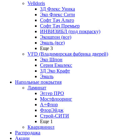
Velldoris
3Д Флекс Уника
Эко Флекс Сити
Софт Тач Альто
Софт Тач Премьер
ИНВИЗИБЛ (под покраску)
Экошпон (все)
Эмаль (все)
Еще 3
VFD (Владимирская фабрика дверей)
Эко Шпон
Серия Емалекс
3Д Эко Крафт
Эмаль
Напольные покрытия
Ламинат
Эггер ПРО
Мостфлооринг
А+Флор
ФлорЭйдж
Строй-СИТИ
Еще 1
Кварцвинил
Распродажа
Акции