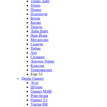
Термо Лайт
Техно
Пиано
Платинум
Бетон
Космо
Трендо
Лайн Вайт
Нью Йорк
Мегаполис
Сканди
Урбан
Арт
Сильвер
Лондон Термо
Классик
Термомагнит
Еще 53
Двери Гранит
Дуэт
Шторм
Гранит М3М
Роял белая
Гранит Т3
Ультра 8М