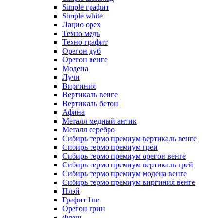
Simple графит
Simple white
Лацио орех
Техно медь
Техно графит
Орегон дуб
Орегон венге
Модена
Лучи
Виргиния
Вертикаль венге
Вертикаль бетон
Афина
Металл медный антик
Металл серебро
Сибирь термо премиум вертикаль венге
Сибирь термо премиум грей
Сибирь термо премиум орегон венге
Сибирь термо премиум вертикаль грей
Сибирь термо премиум модена венге
Сибирь термо премиум виргиния венге
Плэй
Графит line
Орегон грин
Флеш