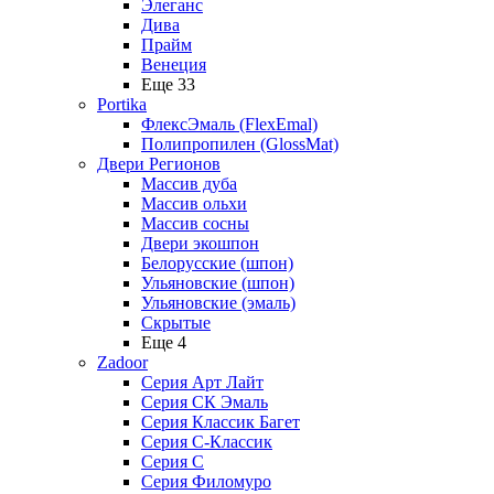
Элеганс
Дива
Прайм
Венеция
Еще 33
Portika
ФлексЭмаль (FlexEmal)
Полипропилен (GlossMat)
Двери Регионов
Массив дуба
Массив ольхи
Массив сосны
Двери экошпон
Белорусские (шпон)
Ульяновские (шпон)
Ульяновские (эмаль)
Скрытые
Еще 4
Zadoor
Серия Арт Лайт
Серия СК Эмаль
Серия Классик Багет
Серия С-Классик
Серия С
Серия Филомуро