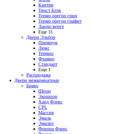
Кантри
Твист Блэк
Термо орегон грин
Термо орегон графит
Лацио венге
Еще 31
Двери Эльбор
Премиум
Люкс
Термио
Фламио
Стандарт
Еще 1
Распродажа
Двери межкомнатные
Браво
Шпон
Экошпон
Хард Флекс
CPL
Массив
Эмаль
Эмалит
Финиш Флекс