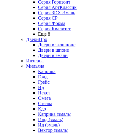
Серия Горизонт
Серия АртКлассик
Серия 3DX Эмаль
Серия СP
Серия Форма
Серия Квалитет
Еще 8
ДвериПро
Двери в экошпоне
Двери в шпоне
Двери в эмали
Интерна
Мильяна
Каприка
Голд
Грейс
Ид
Некст
Омега
Стелла
Кдо
Каприка (эмаль)
Голд (эмаль)
Ид (эмаль)
Вектор (эмаль)