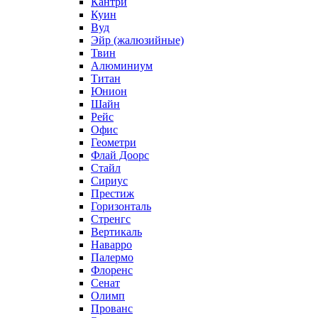
Кантри
Куин
Вуд
Эйр (жалюзийные)
Твин
Алюминиум
Титан
Юнион
Шайн
Рейс
Офис
Геометри
Флай Доорс
Стайл
Сириус
Престиж
Горизонталь
Стренгс
Вертикаль
Наварро
Палермо
Флоренс
Сенат
Олимп
Прованс