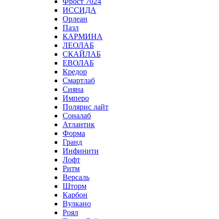
Фрост 7024
ИССИДА
Орлеан
Пазл
КАРМИНА
ЛЕОЛАБ
СКАЙЛАБ
ЕВОЛАБ
Кредор
Смартлаб
Сияна
Имперо
Полярис лайт
Соналаб
Атлантик
Форма
Гранд
Инфинити
Лофт
Ритм
Версаль
Шторм
Карбон
Вулкано
Роял