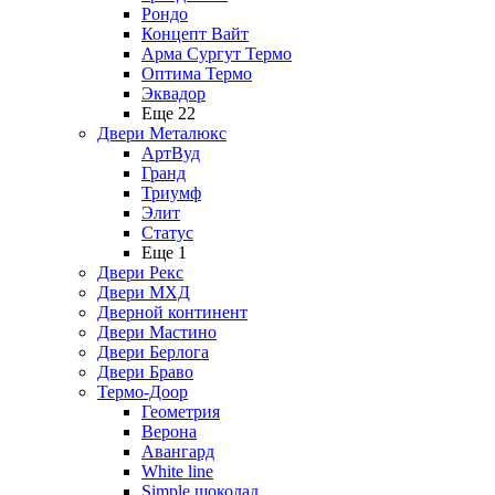
Рондо
Концепт Вайт
Арма Сургут Термо
Оптима Термо
Эквадор
Еще 22
Двери Металюкс
АртВуд
Гранд
Триумф
Элит
Статус
Еще 1
Двери Рекс
Двери МХД
Дверной континент
Двери Мастино
Двери Берлога
Двери Браво
Термо-Доор
Геометрия
Верона
Авангард
White line
Simple шоколад