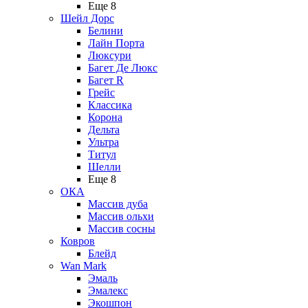
Еще 8
Шейл Дорс
Белини
Лайн Порта
Люксури
Багет Де Люкс
Багет R
Грейс
Классика
Корона
Дельта
Ультра
Титул
Шелли
Еще 8
ОКА
Массив дуба
Массив ольхи
Массив сосны
Ковров
Блейд
Wan Mark
Эмаль
Эмалекс
Экошпон