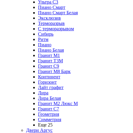
Ультра С3
Пиано Смарт
Пиано Смарт Белая
Эксклюзив
Терморазрыв
С терморазрывом
Сибирь
Ритм
Пиано
Пиано Белая
Гранит М1
Гранит Т3М
Гранит С9
Гранит М8 Барк
Континент
Горизонт
Лайт графит
Лира
Лира Белая
Гранит М2 Люкс М
Гранит С7
Геометрия
Симметрия
Еще 25
Двери Аргус