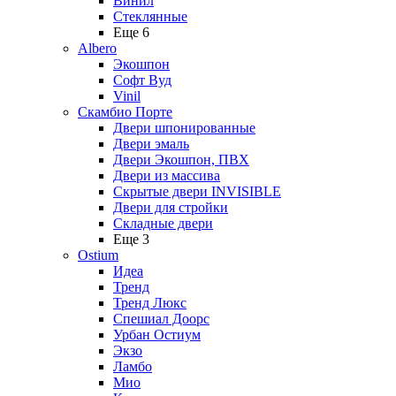
Винил
Стеклянные
Еще 6
Albero
Экошпон
Софт Вуд
Vinil
Скамбио Порте
Двери шпонированные
Двери эмаль
Двери Экошпон, ПВХ
Двери из массива
Скрытые двери INVISIBLE
Двери для стройки
Складные двери
Еще 3
Ostium
Идеа
Тренд
Тренд Люкс
Спешиал Доорс
Урбан Остиум
Экзо
Ламбо
Мио