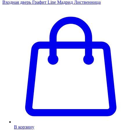
Входная дверь Графит Line Мадрид Лиственница
В корзину