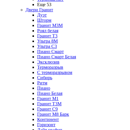
Еще 53
Двери Гранит
Дуэт
Шторм
Гранит М3М
Роял белая
Гранит Т3
Ультра 8М
Ультра С3
Пиано Смарт
Пиано Смарт Белая
Эксклюзив
Терморазрыв
С терморазрывом
Сибирь
Ритм
Пиано
Пиано Белая
Гранит М1
Гранит Т3М
Гранит С9
Гранит М8 Барк
Континент
Горизонт
Лайт графит