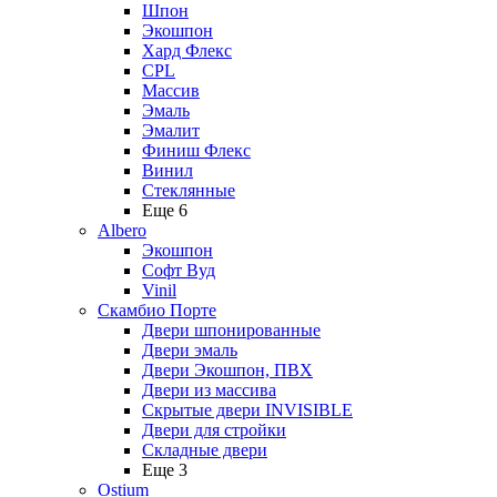
Шпон
Экошпон
Хард Флекс
CPL
Массив
Эмаль
Эмалит
Финиш Флекс
Винил
Стеклянные
Еще 6
Albero
Экошпон
Софт Вуд
Vinil
Скамбио Порте
Двери шпонированные
Двери эмаль
Двери Экошпон, ПВХ
Двери из массива
Скрытые двери INVISIBLE
Двери для стройки
Складные двери
Еще 3
Ostium