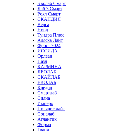
Эволаб Смарт
Лаб 3 Смарт
Роял Смарт
СКАНДИЯ
Верса
Норд
Тундра Плюс
Аляска Лайт
Фрост 7024
ИССИДА
Орлеан
Пазл
КАРМИНА
ЛЕОЛАБ
СКАЙЛАБ
ЕВОЛАБ
Кредор
Смартлаб
Сияна
Имперо
Полярис лайт
Соналаб
Атлантик
Форма
Гранд