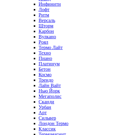
Инфинити
Лофт
Ритм
Версаль
Шторм
Карбон
Вулкано
Роял
Термо Лайт
Техно
Пиано
Платинум
Бетон
Космо
Трендо
Лайн Вайт
Нью Йорк
Мегаполис
Сканди
Урбан
Арт
Сильвер
Лондон Термо
Классик
Термомагнит