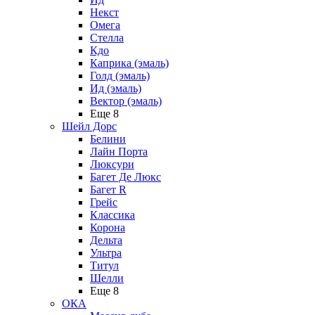
Некст
Омега
Стелла
Кдо
Каприка (эмаль)
Голд (эмаль)
Ид (эмаль)
Вектор (эмаль)
Еще 8
Шейл Дорс
Белини
Лайн Порта
Люксури
Багет Де Люкс
Багет R
Грейс
Классика
Корона
Дельта
Ультра
Титул
Шелли
Еще 8
ОКА