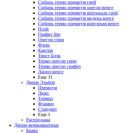
Сибирь термо премиум грей
Сибирь термо премиум орегон венге
Сибирь термо премиум вертикаль грей
Сибирь термо премиум модена венге
Сибирь термо премиум виргиния венге
Плэй
Графит line
Орегон грин
Флеш
Кантри
Твист Блэк
Термо орегон грин
Термо орегон графит
Лацио венге
Еще 31
Двери Эльбор
Премиум
Люкс
Термио
Фламио
Стандарт
Еще 1
Распродажа
Двери межкомнатные
Браво