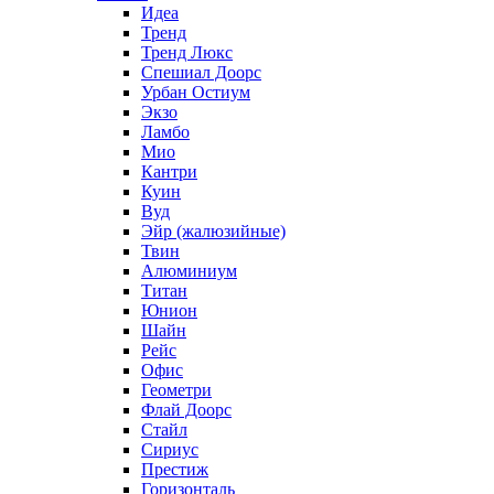
Идеа
Тренд
Тренд Люкс
Спешиал Доорс
Урбан Остиум
Экзо
Ламбо
Мио
Кантри
Куин
Вуд
Эйр (жалюзийные)
Твин
Алюминиум
Титан
Юнион
Шайн
Рейс
Офис
Геометри
Флай Доорс
Стайл
Сириус
Престиж
Горизонталь