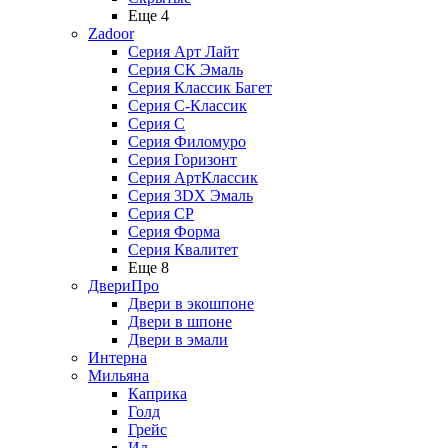
Еще 4
Zadoor
Серия Арт Лайт
Серия СК Эмаль
Серия Классик Багет
Серия С-Классик
Серия С
Серия Филомуро
Серия Горизонт
Серия АртКлассик
Серия 3DX Эмаль
Серия СP
Серия Форма
Серия Квалитет
Еще 8
ДвериПро
Двери в экошпоне
Двери в шпоне
Двери в эмали
Интерна
Мильяна
Каприка
Голд
Грейс
Ид