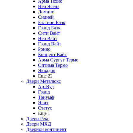
Арма Техно
Нео Ясень
Домино
Сидней
Бастион Блэк
Гранд Блэк
Сити Вайт
Нео Вайт
Гранд Вайт
Рондо
Концепт Вайт
Арма Сургут Термо
Оптима Термо
Эквадор
Еще 22
Двери Металюкс
АртВуд
Гранд
Триумф
Элит
Статус
Еще 1
Двери Рекс
Двери МХД
Дверной континент