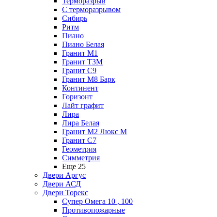
Терморазрыв
С терморазрывом
Сибирь
Ритм
Пиано
Пиано Белая
Гранит М1
Гранит Т3М
Гранит С9
Гранит М8 Барк
Континент
Горизонт
Лайт графит
Лира
Лира Белая
Гранит М2 Люкс М
Гранит С7
Геометрия
Симметрия
Еще 25
Двери Аргус
Двери АСД
Двери Торекс
Супер Омега 10 , 100
Противопожарные