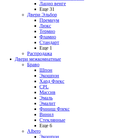
Лацио венге
Еще 31
Двери Эльбор
Премиум
Люкс
Термио
Фламио
Стандарт
Еще 1
Распродажа
Двери межкомнатные
Браво
Шпон
Экошпон
Хард Флекс
CPL
Массив
Эмаль
Эмалит
Финиш Флекс
Винил
Стеклянные
Еще 6
Albero
Экошпон