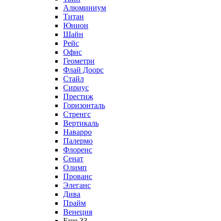
Алюминиум
Титан
Юнион
Шайн
Рейс
Офис
Геометри
Флай Доорс
Стайл
Сириус
Престиж
Горизонталь
Стренгс
Вертикаль
Наварро
Палермо
Флоренс
Сенат
Олимп
Прованс
Элеганс
Дива
Прайм
Венеция
Еще 33