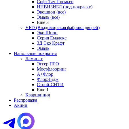
Софт Тач Премьер
ИНВИЗИБЛ (под покраску)
Экошпон (все)
Эмаль (все)
Еще 3
VFD (Владимирская фабрика дверей)
Эко Шпон
Серия Емалекс
3Д Эко Крафт
Эмаль
Напольные покрытия
Ламинат
Эггер ПРО
Мостфлооринг
А+Флор
ФлорЭйдж
Строй-СИТИ
Еще 1
Кварцвинил
Распродажа
Акции