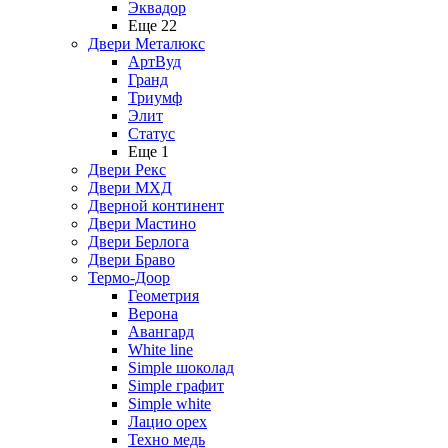
Эквадор
Еще 22
Двери Металюкс
АртВуд
Гранд
Триумф
Элит
Статус
Еще 1
Двери Рекс
Двери МХД
Дверной континент
Двери Мастино
Двери Берлога
Двери Браво
Термо-Доор
Геометрия
Верона
Авангард
White line
Simple шоколад
Simple графит
Simple white
Лацио орех
Техно медь