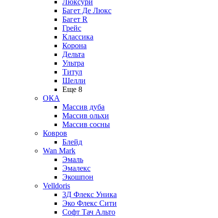
Люксури
Багет Де Люкс
Багет R
Грейс
Классика
Корона
Дельта
Ультра
Титул
Шелли
Еще 8
ОКА
Массив дуба
Массив ольхи
Массив сосны
Ковров
Блейд
Wan Mark
Эмаль
Эмалекс
Экошпон
Velldoris
3Д Флекс Уника
Эко Флекс Сити
Софт Тач Альто