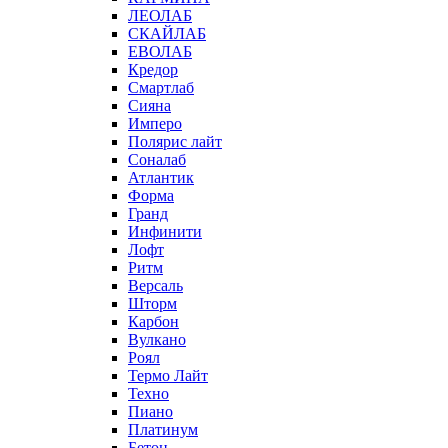
ЛЕОЛАБ
СКАЙЛАБ
ЕВОЛАБ
Кредор
Смартлаб
Сияна
Имперо
Полярис лайт
Соналаб
Атлантик
Форма
Гранд
Инфинити
Лофт
Ритм
Версаль
Шторм
Карбон
Вулкано
Роял
Термо Лайт
Техно
Пиано
Платинум
Бетон