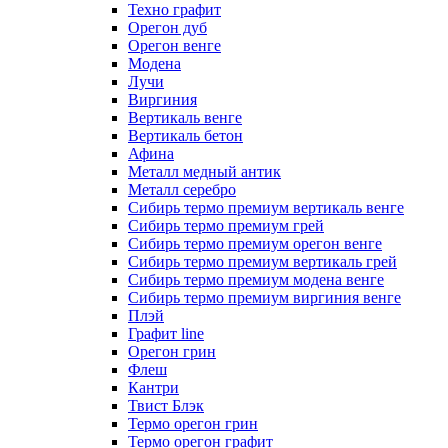
Техно графит
Орегон дуб
Орегон венге
Модена
Лучи
Виргиния
Вертикаль венге
Вертикаль бетон
Афина
Металл медный антик
Металл серебро
Сибирь термо премиум вертикаль венге
Сибирь термо премиум грей
Сибирь термо премиум орегон венге
Сибирь термо премиум вертикаль грей
Сибирь термо премиум модена венге
Сибирь термо премиум виргиния венге
Плэй
Графит line
Орегон грин
Флеш
Кантри
Твист Блэк
Термо орегон грин
Термо орегон графит