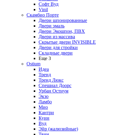
Софт Вуд
Vinil
Скамбио Порте
Двери шпонированные
Двери эмаль
Двери Экошпон, ПВХ
Двери из массива
Скрытые двери INVISIBLE
Двери для стройки
Складные двери
Еще 3
Ostium
Идеа
Тренд
Тренд Люкс
Спешиал Доорс
Урбан Остиум
Экзо
Ламбо
Мио
Кантри
Куин
Вуд
Эйр (жалюзийные)
Твин