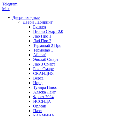
Telegram
Max
Двери входные
Двери Лабиринт
Бункер
Пиано Смарт 2.0
Лаб Про 1
Лаб Про 2
Термолаб 2 Про
Термолаб 1
Айслаб
Эволаб Смарт
Лаб 3 Смарт
Роял Смарт
СКАНДИЯ
Верса
Норд
Тундра Плюс
Аляска Лайт
Фрост 7024
ИССИДА
Орлеан
Пазл
КАРМИНА