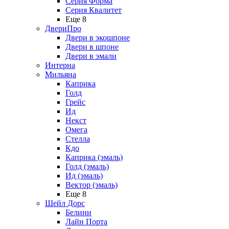
Серия Форма
Серия Квалитет
Еще 8
ДвериПро
Двери в экошпоне
Двери в шпоне
Двери в эмали
Интерна
Мильяна
Каприка
Голд
Грейс
Ид
Некст
Омега
Стелла
Кдо
Каприка (эмаль)
Голд (эмаль)
Ид (эмаль)
Вектор (эмаль)
Еще 8
Шейл Дорс
Белини
Лайн Порта