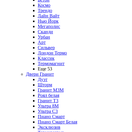
Космо
Трендо
Лайн Вайт
Нью Йорк
Мегаполис
Сканди
Урбан
Арт
Сильвер
Лондон Термо
Классик
Термомагнит
Еще 53
Двери Гранит
Дуэт
Шторм
Гранит М3М
Роял белая
Гранит Т3
Ультра 8М
Ультра С3
Пиано Смарт
Пиано Смарт Белая
Эксклюзив