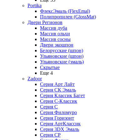
Portika
ФлексЭмаль (FlexEmal)
Полипропилен (GlossMat)
Двери Регионов
Массив дуба
Массив ольхи
Массив сосны
Двери экошпон
Белорусские (шпон)
Ульяновские (шпон)
Ульяновские (эмаль)
Скрытые
Еще 4
Zadoor
Серия Арт Лайт
Серия СК Эмаль
Серия Классик Багет
Серия С-Классик
Серия С
Серия Филомуро
Серия Горизонт
Серия АртКлассик
Серия 3DX Эмаль
Серия СP