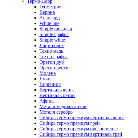
Термо-Доор
Геометрия
Верона
Авангард
White line
Simple шоколад
Simple графит
Simple white
Лацио орех
Техно медь
Техно графит
Орегон дуб
Орегон венге
Модена
Лучи
Виргиния
Вертикаль венге
Вертикаль бетон
Афина
Металл медный антик
Металл серебро
Сибирь термо премиум вертикаль венге
Сибирь термо премиум грей
Сибирь термо премиум орегон венге
Сибирь термо премиум вертикаль грей