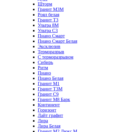
Шторм
Гранит М3М
Роял белая
Гранит Т3
Ультра 8М
Ультра С3
Пиано Смарт
Пиано Смарт Белая
Эксклюзив
Терморазрыв
С терморазрывом
Сибирь
Ритм
Пиано
Пиано Белая
Гранит М1
Гранит Т3М
Гранит С9
Гранит М8 Барк
Континент
Горизонт
Лайт графит
Лира
Лира Белая
Гранит М2 Люкс М