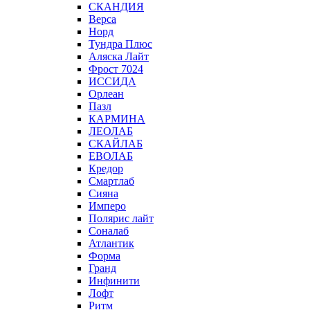
СКАНДИЯ
Верса
Норд
Тундра Плюс
Аляска Лайт
Фрост 7024
ИССИДА
Орлеан
Пазл
КАРМИНА
ЛЕОЛАБ
СКАЙЛАБ
ЕВОЛАБ
Кредор
Смартлаб
Сияна
Имперо
Полярис лайт
Соналаб
Атлантик
Форма
Гранд
Инфинити
Лофт
Ритм