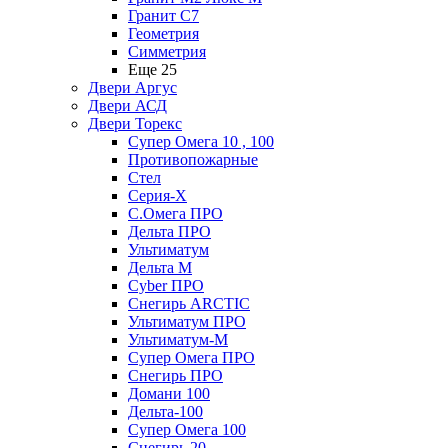
Гранит С7
Геометрия
Симметрия
Еще 25
Двери Аргус
Двери АСД
Двери Торекс
Супер Омега 10 , 100
Противопожарные
Стел
Серия-X
С.Омега ПРО
Дельта ПРО
Ультиматум
Дельта M
Cyber ПРО
Снегирь ARCTIC
Ультиматум ПРО
Ультиматум-M
Супер Омега ПРО
Снегирь ПРО
Домани 100
Дельта-100
Супер Омега 100
Снегирь 20