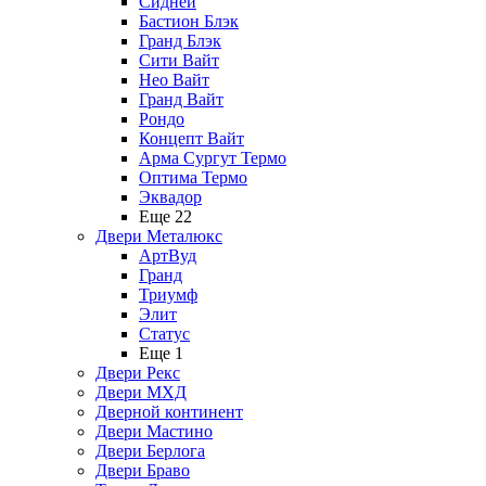
Сидней
Бастион Блэк
Гранд Блэк
Сити Вайт
Нео Вайт
Гранд Вайт
Рондо
Концепт Вайт
Арма Сургут Термо
Оптима Термо
Эквадор
Еще 22
Двери Металюкс
АртВуд
Гранд
Триумф
Элит
Статус
Еще 1
Двери Рекс
Двери МХД
Дверной континент
Двери Мастино
Двери Берлога
Двери Браво