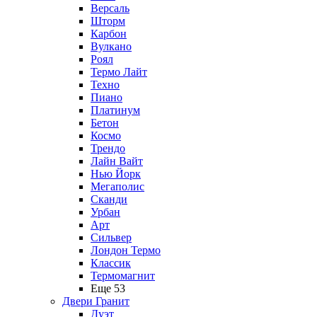
Версаль
Шторм
Карбон
Вулкано
Роял
Термо Лайт
Техно
Пиано
Платинум
Бетон
Космо
Трендо
Лайн Вайт
Нью Йорк
Мегаполис
Сканди
Урбан
Арт
Сильвер
Лондон Термо
Классик
Термомагнит
Еще 53
Двери Гранит
Дуэт