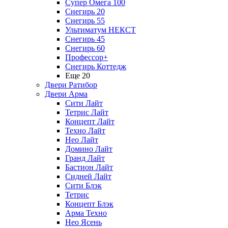
Супер Омега 100
Снегирь 20
Снегирь 55
Ультиматум НЕКСТ
Снегирь 45
Снегирь 60
Профессор+
Снегирь Коттедж
Еще 20
Двери Ратибор
Двери Арма
Сити Лайт
Тетрис Лайт
Концепт Лайт
Техно Лайт
Нео Лайт
Домино Лайт
Гранд Лайт
Бастион Лайт
Сидней Лайт
Сити Блэк
Тетрис
Концепт Блэк
Арма Техно
Нео Ясень