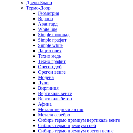
Двери Браво
Термо-Доор
Геометрия
Верона
Авангард
White line
Simple шоколад
Simple графит
Simple white
Лацио орех
Техно медь
Техно графит
Орегон дуб
Орегон венге
Модена
Лучи
Виргиния
Вертикаль венге
Вертикаль бетон
Афина
Металл медный антик
Металл серебро
Сибирь термо премиум вертикаль венге
Сибирь термо премиум грей
Сибирь термо премиум орегон венге