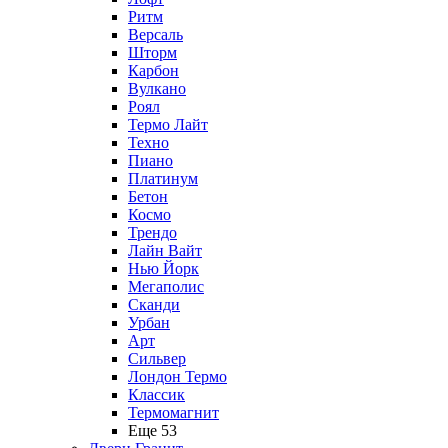
Ритм
Версаль
Шторм
Карбон
Вулкано
Роял
Термо Лайт
Техно
Пиано
Платинум
Бетон
Космо
Трендо
Лайн Вайт
Нью Йорк
Мегаполис
Сканди
Урбан
Арт
Сильвер
Лондон Термо
Классик
Термомагнит
Еще 53