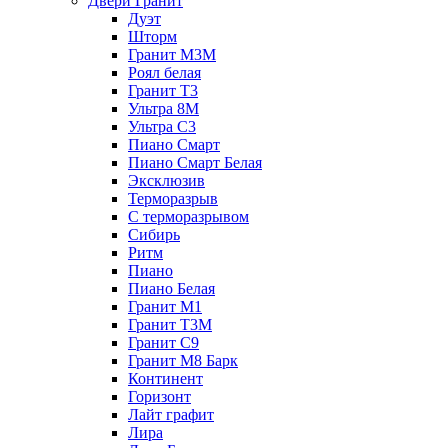
Двери Гранит
Дуэт
Шторм
Гранит М3М
Роял белая
Гранит Т3
Ультра 8М
Ультра С3
Пиано Смарт
Пиано Смарт Белая
Эксклюзив
Терморазрыв
С терморазрывом
Сибирь
Ритм
Пиано
Пиано Белая
Гранит М1
Гранит Т3М
Гранит С9
Гранит М8 Барк
Континент
Горизонт
Лайт графит
Лира