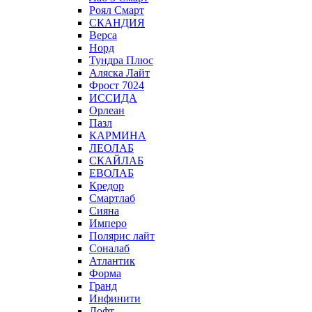
Роял Смарт
СКАНДИЯ
Верса
Норд
Тундра Плюс
Аляска Лайт
Фрост 7024
ИССИДА
Орлеан
Пазл
КАРМИНА
ЛЕОЛАБ
СКАЙЛАБ
ЕВОЛАБ
Кредор
Смартлаб
Сияна
Имперо
Полярис лайт
Соналаб
Атлантик
Форма
Гранд
Инфинити
Лофт