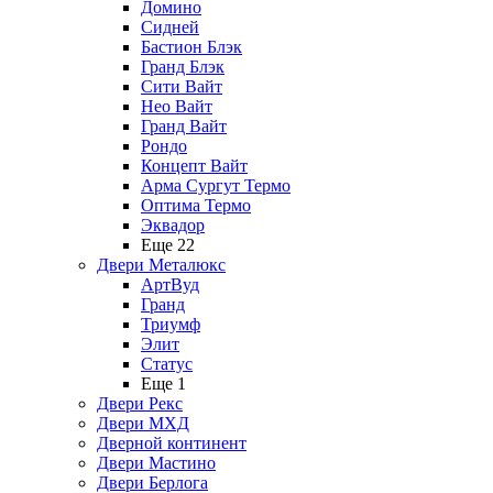
Домино
Сидней
Бастион Блэк
Гранд Блэк
Сити Вайт
Нео Вайт
Гранд Вайт
Рондо
Концепт Вайт
Арма Сургут Термо
Оптима Термо
Эквадор
Еще 22
Двери Металюкс
АртВуд
Гранд
Триумф
Элит
Статус
Еще 1
Двери Рекс
Двери МХД
Дверной континент
Двери Мастино
Двери Берлога