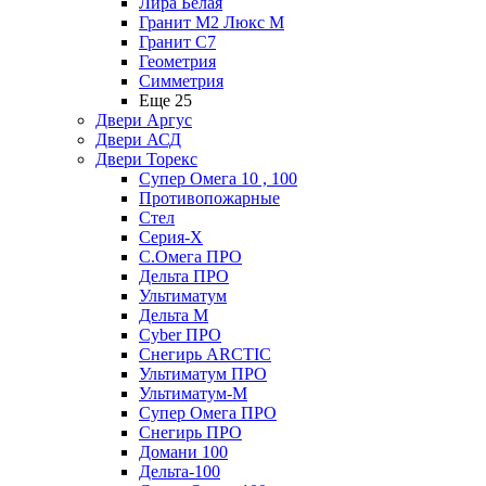
Лира Белая
Гранит М2 Люкс М
Гранит С7
Геометрия
Симметрия
Еще 25
Двери Аргус
Двери АСД
Двери Торекс
Супер Омега 10 , 100
Противопожарные
Стел
Серия-X
С.Омега ПРО
Дельта ПРО
Ультиматум
Дельта M
Cyber ПРО
Снегирь ARCTIC
Ультиматум ПРО
Ультиматум-M
Супер Омега ПРО
Снегирь ПРО
Домани 100
Дельта-100