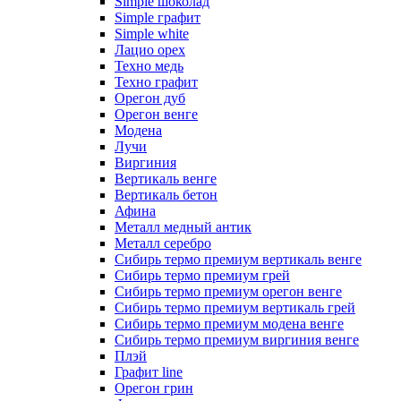
Simple шоколад
Simple графит
Simple white
Лацио орех
Техно медь
Техно графит
Орегон дуб
Орегон венге
Модена
Лучи
Виргиния
Вертикаль венге
Вертикаль бетон
Афина
Металл медный антик
Металл серебро
Сибирь термо премиум вертикаль венге
Сибирь термо премиум грей
Сибирь термо премиум орегон венге
Сибирь термо премиум вертикаль грей
Сибирь термо премиум модена венге
Сибирь термо премиум виргиния венге
Плэй
Графит line
Орегон грин