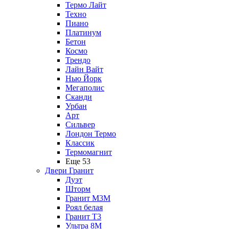
Термо Лайт
Техно
Пиано
Платинум
Бетон
Космо
Трендо
Лайн Вайт
Нью Йорк
Мегаполис
Сканди
Урбан
Арт
Сильвер
Лондон Термо
Классик
Термомагнит
Еще 53
Двери Гранит
Дуэт
Шторм
Гранит М3М
Роял белая
Гранит Т3
Ультра 8М