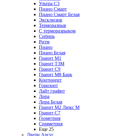
Ультра С3
Пиано Смарт
Пиано Смарт Белая
Эксклюзив
Терморазрыв
С терморазрывом
Сибирь
Ритм
Пиано
Пиано Белая
Гранит М1
Гранит Т3М
Гранит С9
Гранит М8 Барк
Континент
Горизонт
Лайт графит
Лира
Лира Белая
Гранит М2 Люкс М
Гранит С7
Геометрия
Симметрия
Еще 25
Двери Аргус