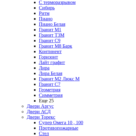
С терморазрывом
Сибирь
Ритм
Пиано
Пиано Белая
Гранит М1
Гранит Т3М
Гранит С9
Гранит М8 Барк
Континент
Горизонт
Лайт графит
Лира
Лира Белая
Гранит М2 Люкс М
Гранит С7
Геометрия
Симметрия
Еще 25
Двери Аргус
Двери АСД
Двери Торекс
Супер Омега 10 , 100
Противопожарные
Стел