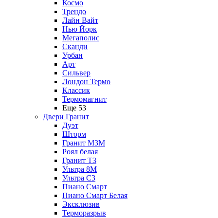
Космо
Трендо
Лайн Вайт
Нью Йорк
Мегаполис
Сканди
Урбан
Арт
Сильвер
Лондон Термо
Классик
Термомагнит
Еще 53
Двери Гранит
Дуэт
Шторм
Гранит М3М
Роял белая
Гранит Т3
Ультра 8М
Ультра С3
Пиано Смарт
Пиано Смарт Белая
Эксклюзив
Терморазрыв