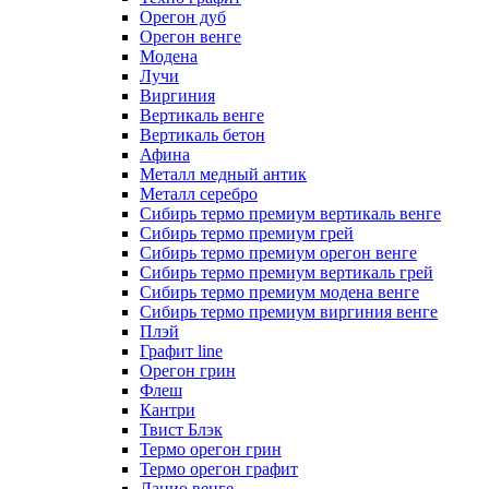
Орегон дуб
Орегон венге
Модена
Лучи
Виргиния
Вертикаль венге
Вертикаль бетон
Афина
Металл медный антик
Металл серебро
Сибирь термо премиум вертикаль венге
Сибирь термо премиум грей
Сибирь термо премиум орегон венге
Сибирь термо премиум вертикаль грей
Сибирь термо премиум модена венге
Сибирь термо премиум виргиния венге
Плэй
Графит line
Орегон грин
Флеш
Кантри
Твист Блэк
Термо орегон грин
Термо орегон графит
Лацио венге