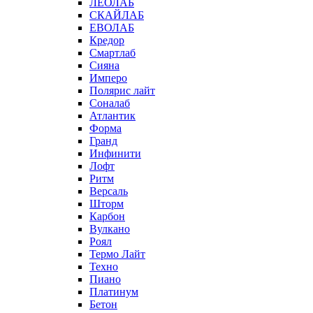
ЛЕОЛАБ
СКАЙЛАБ
ЕВОЛАБ
Кредор
Смартлаб
Сияна
Имперо
Полярис лайт
Соналаб
Атлантик
Форма
Гранд
Инфинити
Лофт
Ритм
Версаль
Шторм
Карбон
Вулкано
Роял
Термо Лайт
Техно
Пиано
Платинум
Бетон