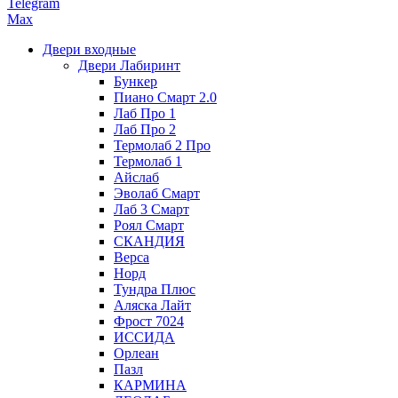
Telegram
Max
Двери входные
Двери Лабиринт
Бункер
Пиано Смарт 2.0
Лаб Про 1
Лаб Про 2
Термолаб 2 Про
Термолаб 1
Айслаб
Эволаб Смарт
Лаб 3 Смарт
Роял Смарт
СКАНДИЯ
Верса
Норд
Тундра Плюс
Аляска Лайт
Фрост 7024
ИССИДА
Орлеан
Пазл
КАРМИНА