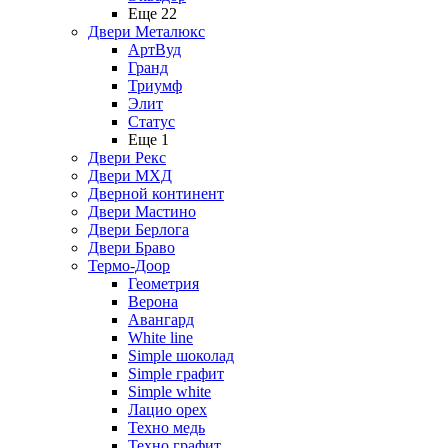
Еще 22
Двери Металюкс
АртВуд
Гранд
Триумф
Элит
Статус
Еще 1
Двери Рекс
Двери МХД
Дверной континент
Двери Мастино
Двери Берлога
Двери Браво
Термо-Доор
Геометрия
Верона
Авангард
White line
Simple шоколад
Simple графит
Simple white
Лацио орех
Техно медь
Техно графит