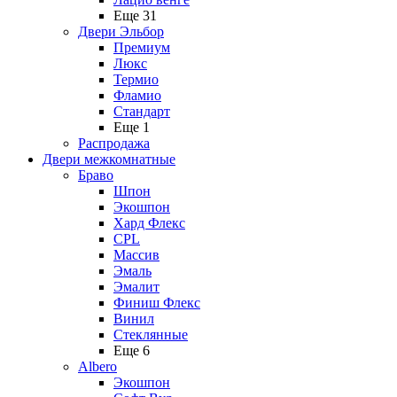
Еще 31
Двери Эльбор
Премиум
Люкс
Термио
Фламио
Стандарт
Еще 1
Распродажа
Двери межкомнатные
Браво
Шпон
Экошпон
Хард Флекс
CPL
Массив
Эмаль
Эмалит
Финиш Флекс
Винил
Стеклянные
Еще 6
Albero
Экошпон