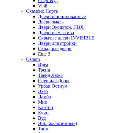
Софт Вуд
Vinil
Скамбио Порте
Двери шпонированные
Двери эмаль
Двери Экошпон, ПВХ
Двери из массива
Скрытые двери INVISIBLE
Двери для стройки
Складные двери
Еще 3
Ostium
Идеа
Тренд
Тренд Люкс
Спешиал Доорс
Урбан Остиум
Экзо
Ламбо
Мио
Кантри
Куин
Вуд
Эйр (жалюзийные)
Твин