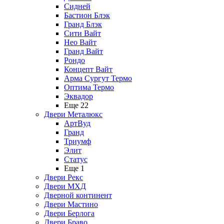
Сидней
Бастион Блэк
Гранд Блэк
Сити Вайт
Нео Вайт
Гранд Вайт
Рондо
Концепт Вайт
Арма Сургут Термо
Оптима Термо
Эквадор
Еще 22
Двери Металюкс
АртВуд
Гранд
Триумф
Элит
Статус
Еще 1
Двери Рекс
Двери МХД
Дверной континент
Двери Мастино
Двери Берлога
Двери Браво