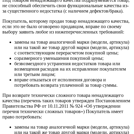
Под товаром ненадлежащего качества подразумевается товар,
не способный обеспечить свои функциональные качества из-
за существенного недостатка (с наличием дефектов/брака).
Покупатель, которому продан товар ненадлежащего качества,
если это не было оговорено продавцом, вправе по своему
выбору заявить любое из нижеперечисленных требований:
замены на товар аналогичной марки (модели, артикула)
или на такой же товар другой марки (модели, артикула)
с соответствующим перерасчетом покупной цены;
соразмерного уменьшения покупной цены;
безвозмездного устранения недостатков товара или
возмещения расходов на их исправление покупателем
или третьим лицом;
вправе отказаться от исполнения договора и
потребовать возврата уплаченной за товар суммы.
При возврате технически сложного товара ненадлежащего
качества (перечень таких товаров утвержден Постановлением
Правительства РФ от 10.11.2011 № 924 «Об утверждении
перечня технически сложных товаров») Покупатель имеет
право потребовать:
замены на товар аналогичной марки (модели, артикула)
или на такой же товар другой марки (модели, артикула)