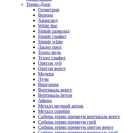
Термо-Доор
Геометрия
Верона
Авангард
White line
Simple шоколад
Simple графит
Simple white
Лацио орех
Техно медь
Техно графит
Орегон дуб
Орегон венге
Модена
Лучи
Виргиния
Вертикаль венге
Вертикаль бетон
Афина
Металл медный антик
Металл серебро
Сибирь термо премиум вертикаль венге
Сибирь термо премиум грей
Сибирь термо премиум орегон венге
Сибирь термо премиум вертикаль грей