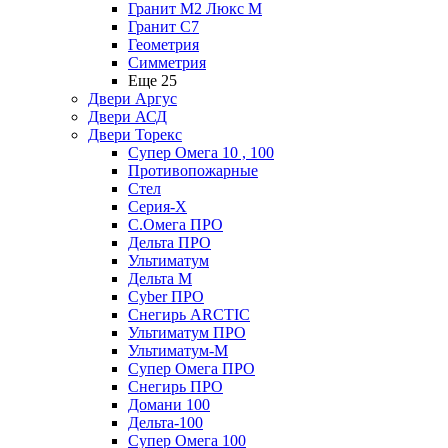
Гранит М2 Люкс М
Гранит С7
Геометрия
Симметрия
Еще 25
Двери Аргус
Двери АСД
Двери Торекс
Супер Омега 10 , 100
Противопожарные
Стел
Серия-X
С.Омега ПРО
Дельта ПРО
Ультиматум
Дельта M
Cyber ПРО
Снегирь ARCTIC
Ультиматум ПРО
Ультиматум-M
Супер Омега ПРО
Снегирь ПРО
Домани 100
Дельта-100
Супер Омега 100