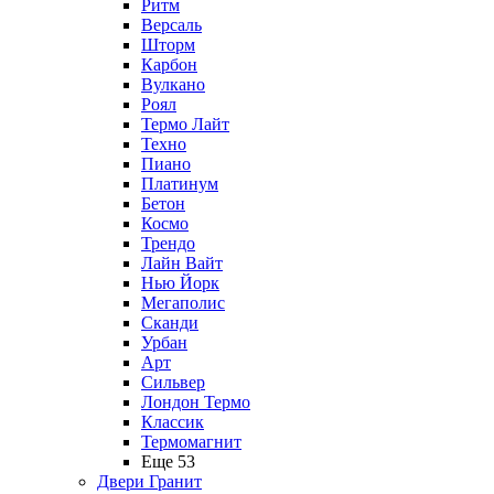
Ритм
Версаль
Шторм
Карбон
Вулкано
Роял
Термо Лайт
Техно
Пиано
Платинум
Бетон
Космо
Трендо
Лайн Вайт
Нью Йорк
Мегаполис
Сканди
Урбан
Арт
Сильвер
Лондон Термо
Классик
Термомагнит
Еще 53
Двери Гранит