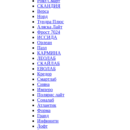
Роял Смарт
СКАНДИЯ
Верса
Норд
Тундра Плюс
Аляска Лайт
Фрост 7024
ИССИДА
Орлеан
Пазл
КАРМИНА
ЛЕОЛАБ
СКАЙЛАБ
ЕВОЛАБ
Кредор
Смартлаб
Сияна
Имперо
Полярис лайт
Соналаб
Атлантик
Форма
Гранд
Инфинити
Лофт