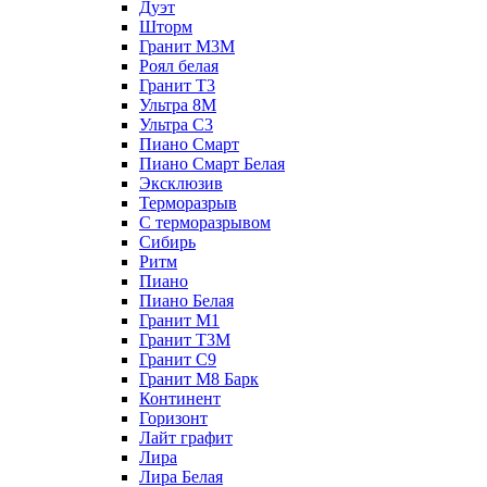
Дуэт
Шторм
Гранит М3М
Роял белая
Гранит Т3
Ультра 8М
Ультра С3
Пиано Смарт
Пиано Смарт Белая
Эксклюзив
Терморазрыв
С терморазрывом
Сибирь
Ритм
Пиано
Пиано Белая
Гранит М1
Гранит Т3М
Гранит С9
Гранит М8 Барк
Континент
Горизонт
Лайт графит
Лира
Лира Белая