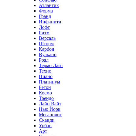
Атлантик
Форма
Гранд
Инфинити
Лофт
Ритм
Версаль
Шторм
Карбон
Вулкано
Роял
Термо Лайт
Техно
Пиано
Платинум
Бетон
Космо
Трендо
Лайн Вайт
Нью Йорк
Мегаполис
Сканди
Урбан
Арт