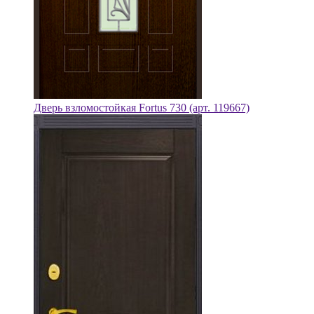
Дверь взломостойкая Fortus 730 (арт. 119667)