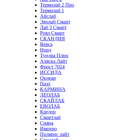
Термолаб 2 Про
Термолаб 1
Айслаб
Эволаб Смарт
Лаб 3 Смарт
Роял Смарт
СКАНДИЯ
Верса
Норд
Тундра Плюс
Аляска Лайт
Фрост 7024
ИССИДА
Орлеан
Пазл
КАРМИНА
ЛЕОЛАБ
СКАЙЛАБ
ЕВОЛАБ
Кредор
Смартлаб
Сияна
Имперо
Полярис лайт
Соналаб