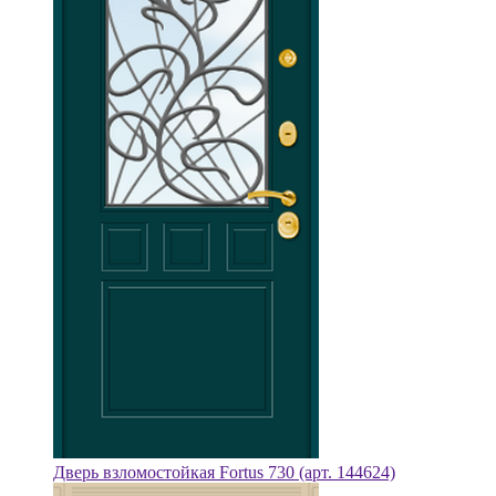
Дверь взломостойкая Fortus 730 (арт. 144624)